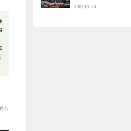
2023-07-08
快
播
破
行
的东