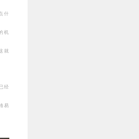
点什
的机
这就
已经
格易
。